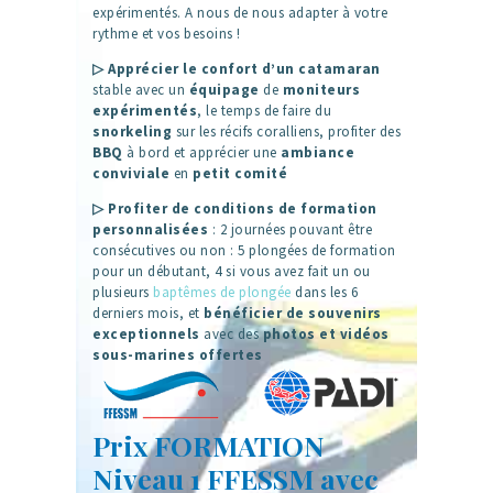
expérimentés. A nous de nous adapter à votre
rythme et vos besoins !
▷ Apprécier
le confort d’un catamaran
stable avec un
équipage
de
moniteurs
expérimentés
, le temps de faire du
snorkeling
sur les récifs coralliens, profiter des
BBQ
à bord et apprécier une
ambiance
conviviale
en
petit comité
▷ Profiter de conditions de formation
personnalisées
: 2 journées pouvant être
consécutives ou non : 5 plongées de formation
pour un débutant, 4 si vous avez fait un ou
plusieurs
baptêmes de plongée
dans les 6
derniers mois, et
bénéficier de souvenirs
exceptionnels
avec des
photos et vidéos
sous-marines
offertes
Prix FORMATION
Niveau 1 FFESSM avec