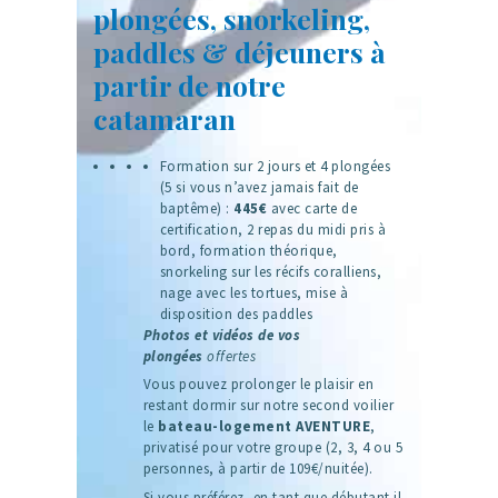
plongées, snorkeling,
paddles & déjeuners à
partir de notre
catamaran
Formation sur 2 jours et 4 plongées
(5 si vous n’avez jamais fait de
baptême) :
445€
avec carte de
certification, 2 repas du midi pris à
bord, formation théorique,
snorkeling sur les récifs coralliens,
nage avec les tortues, mise à
disposition des paddles
Photos et vidéos de vos
plongées
offertes
Vous pouvez prolonger le plaisir en
restant dormir sur notre second voilier
le
bateau-logement AVENTURE
,
privatisé pour votre groupe (2, 3, 4 ou 5
personnes, à partir de 109€/nuitée).
Si vous préférez, en tant que débutant il