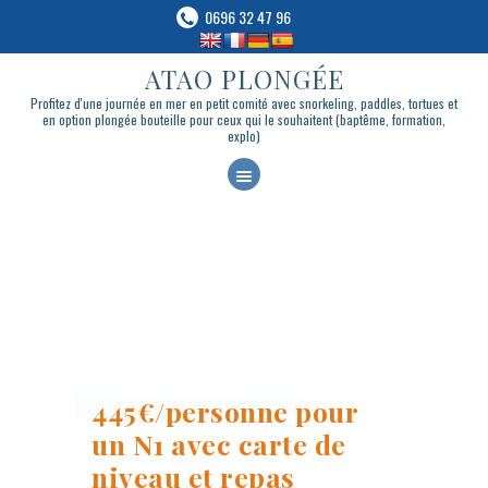
0696 32 47 96
ATAO PLONGÉE
ATAO PLONGÉE
Profitez d'une journée en mer en petit comité avec snorkeling, paddles, tortues et en
Profitez d'une journée en mer en petit comité avec snorkeling, paddles, tortues et
option plongée bouteille pour ceux qui le souhaitent (baptême, formation, explo)
en option plongée bouteille pour ceux qui le souhaitent (baptême, formation,
explo)
A
C
CATAMARAN TORTUES
C
PLONGÉE & APNÉE
U
BATEAU-LOGEMENT
E
BLOG
I
CONTACT & RÉSERVATION
L
LIVRE BLUE
445€/personne pour
un N1 avec carte de
niveau et repas