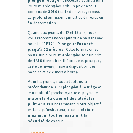
plongeur d’Argent
nécessite quant à lui 3
jours et 3 plongées, soit un prix de tout
compris de
395€
(carte de niveau, repas).
La profondeur maximum est de 6 mètres en
fin de formation.
Quand aux jeunes de 12 et 13 ans, nous
vous recommandons plutôt de passer avec
nous le “
PE12
” :
Plongeur Encadré
jusqu’à 12 mètres.
Cette formation se
passe sur 2 jours et 4 plongées soit un prix
de
445€
(formation théorique et pratique,
carte de niveau, mise à disposition des
paddles et déjeuners à bord)
.
Pour les jeunes, nous adaptons la
profondeur de leurs plongées à leur âge et
leur maturité psychologique et physique :
maturité du cœur et des alvéoles
pulmonaires
notamment. Notre objectif
en tant qu’instructeur, c’est le
plaisir
maximum tout en assurant la
sécurité
de chacun !