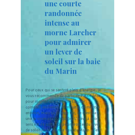
une courte
randonnée
intense au
morne Larcher
pour admirer
un lever de
soleil sur la baie
du Marin
Pour ceux qui se sentent plein d’énergie, je
vous recommande de partir de Petite Anse
pour monter sur le morne Larcher :
comptez seulement 45 minutes de montée
environ, mais ça grimpe sec, ce n’est pas
une promenade tranquille ! L’idéal à mon
sens est de partir tôt pour profiter du lever
de soleil sur la grande baie du Marin : c’est