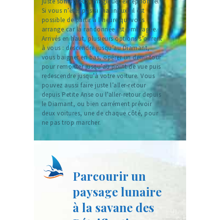
juste somptueux, magique, exceptionnel !
Si vous n’êtes pas si matinaux, il est
possible de partir à l’heure qui vous
arrange car la randonnée est ombragée.
Arrivés en haut, plusieurs options s’offrent
à vous : descendre jusqu’au Diamant,
vous baigner en bas, opérer un demi-tour
pour remonter jusqu’au point de vue puis
redescendre jusqu’à votre voiture. Vous
pouvez aussi faire juste l’aller-retour
depuis Petite Anse ou l’aller-retour depuis
le Diamant, ou bien carrément prévoir
deux voitures, une de chaque côté, pour
ne pas trop marcher.
Parcourir un
paysage lunaire
à la savane des