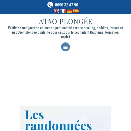
0696 32 47 96
ATAO PLONGÉE
ATAO PLONGÉE
Profitez d'une journée en mer en petit comité avec snorkeling, paddles, tortues et en
Profitez d'une journée en mer en petit comité avec snorkeling, paddles, tortues et
option plongée bouteille pour ceux qui le souhaitent (baptême, formation, explo)
en option plongée bouteille pour ceux qui le souhaitent (baptême, formation,
explo)
A
C
CATAMARAN TORTUES
C
PLONGÉE & APNÉE
U
BATEAU-LOGEMENT
E
BLOG
I
CONTACT & RÉSERVATION
L
LIVRE BLUE
Les
randonnées