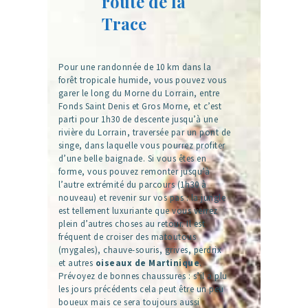
route de la
Trace
Pour une randonnée de 10 km dans la
forêt tropicale humide, vous pouvez vous
garer le long du Morne du Lorrain, entre
Fonds Saint Denis et Gros Morne, et c’est
parti pour 1h30 de descente jusqu’à une
rivière du Lorrain, traversée par un pont de
singe, dans laquelle vous pourrez profiter
d’une belle baignade. Si vous êtes en
forme, vous pouvez remonter jusqu’à
l’autre extrémité du parcours (1h30 à
nouveau) et revenir sur vos pas : la jungle
est tellement luxuriante que vous verrez
plein d’autres choses au retour. Il est
fréquent de croiser des matoutous
(mygales), chauve-souris, grives, perdrix
et autres
oiseaux de Martinique
.
Prévoyez de bonnes chaussures : s’il a plu
les jours précédents cela peut être un peu
boueux mais ce sera toujours aussi