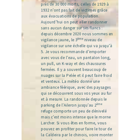
près de 30 000 morts, celles de 1929 à
1932 n’ont pas fait de victimes grâce
aux évacuations de population.
Aujourd’hui on peut aller randonner
sans aucun danger sur ses flancs :
depuis décembre 2020 nous sommes en
ème
vigilance jaune, le 3
niveau de
vigilance sur une échelle qui va jusqu’à
5. Je vous recommande d’emporter
avec vous de l’eau, un pantalon long,
un pull, un K-way et des chaussures
fermées. Il y a souvent beaucoup de
nuages sur la Pelée et il peut faire froid
et venteux. La météo donne une
ambiance féérique, avec des paysages
qui se découvrent sous vos yeux au fur
et à mesure. La randonnée depuis le
ème
parking de l’Aileron jusqu’au 2
refuge comporte un peu de dénivelé
mais c’est moins intense que le morne
Larcher. Si vous êtes en forme, vous
pouvez en profiter pour faire le tour de
la Caldeira par le chinois, voire monter