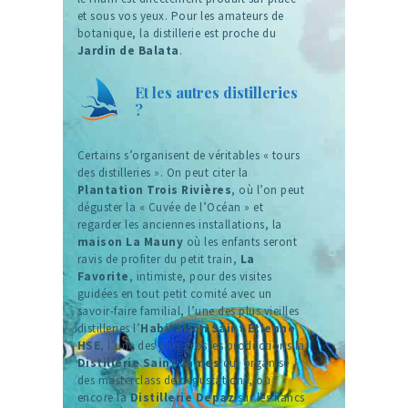
et sous vos yeux. Pour les amateurs de
botanique, la distillerie est proche du
Jardin de Balata
.
Et les autres distilleries
?
Certains s’organisent de véritables « tours
des distilleries ». On peut citer la
Plantation Trois Rivières
, où l’on peut
déguster la « Cuvée de l’Océan » et
regarder les anciennes installations, la
maison La Mauny
où les enfants seront
ravis de profiter du petit train,
La
Favorite
, intimiste, pour des visites
guidées en tout petit comité avec un
savoir-faire familial, l’une des plus vieilles
distilleries l’
Habitation Saint Etienne
HSE
, l’une des plus grosses productions la
Distillerie Saint James
qui organise
des masterclass de dégustations, ou
encore la
Distillerie Depaz
sur les flancs