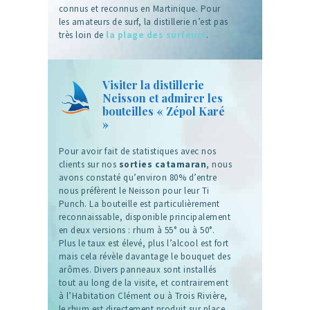
connus et reconnus en Martinique. Pour
les amateurs de surf, la distillerie n’est pas
très loin de
la plage des surfeurs
.
Visiter la distillerie
Neisson et admirer les
bouteilles « Zépol Karé
»
Pour avoir fait de statistiques avec nos
clients sur nos
sorties catamaran
, nous
avons constaté qu’environ 80% d’entre
nous préfèrent le Neisson pour leur Ti
Punch. La bouteille est particulièrement
reconnaissable, disponible principalement
en deux versions : rhum à 55° ou à 50°.
Plus le taux est élevé, plus l’alcool est fort
mais cela révèle davantage le bouquet des
arômes. Divers panneaux sont installés
tout au long de la visite, et contrairement
à l’Habitation Clément ou à Trois Rivière,
le rhum est directement produit sur place