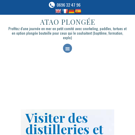
0696 32 47 96
ATAO PLONGÉE
ATAO PLONGÉE
Profitez d'une journée en mer en petit comité avec snorkeling, paddles, tortues et en
Profitez d'une journée en mer en petit comité avec snorkeling, paddles, tortues et
option plongée bouteille pour ceux qui le souhaitent (baptême, formation, explo)
en option plongée bouteille pour ceux qui le souhaitent (baptême, formation,
explo)
A
C
CATAMARAN TORTUES
C
PLONGÉE & APNÉE
U
BATEAU-LOGEMENT
E
BLOG
I
CONTACT & RÉSERVATION
L
LIVRE BLUE
Visiter des
distilleries et