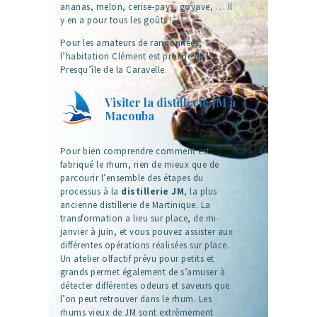
ananas, melon, cerise-pays, goyave, … Il
y en a pour tous les goûts !
Pour les amateurs de randonnées,
l’habitation Clément est proche de la
Presqu’île de la Caravelle.
Visiter la distillerie JM à
Macouba
Pour bien comprendre comment est
fabriqué le rhum, rien de mieux que de
parcourir l’ensemble des étapes du
processus à la
distillerie JM
, la plus
ancienne distillerie de Martinique. La
transformation a lieu sur place, de mi-
janvier à juin, et vous pouvez assister aux
différentes opérations réalisées sur place.
Un atelier olfactif prévu pour petits et
grands permet également de s’amuser à
détecter différentes odeurs et saveurs que
l’on peut retrouver dans le rhum. Les
rhums vieux de JM sont extrêmement