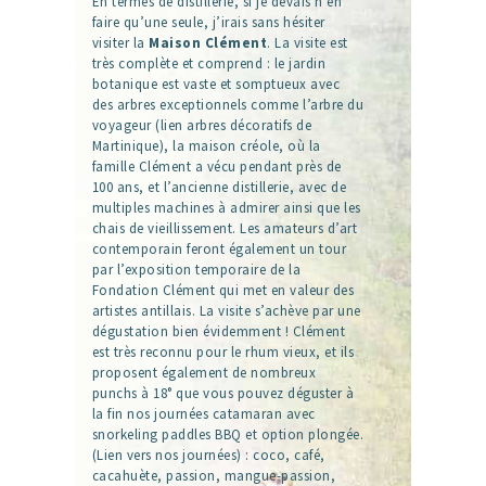
En termes de distillerie, si je devais n’en
faire qu’une seule, j’irais sans hésiter
visiter la
Maison Clément
. La visite est
très complète et comprend : le jardin
botanique est vaste et somptueux avec
des arbres exceptionnels comme l’arbre du
voyageur (lien arbres décoratifs de
Martinique), la maison créole, où la
famille Clément a vécu pendant près de
100 ans, et l’ancienne distillerie, avec de
multiples machines à admirer ainsi que les
chais de vieillissement. Les amateurs d’art
contemporain feront également un tour
par l’exposition temporaire de la
Fondation Clément qui met en valeur des
artistes antillais. La visite s’achève par une
dégustation bien évidemment ! Clément
est très reconnu pour le rhum vieux, et ils
proposent également de nombreux
punchs à 18° que vous pouvez déguster à
la fin nos journées catamaran avec
snorkeling paddles BBQ et option plongée.
(Lien vers nos journées) : coco, café,
cacahuète, passion, mangue-passion,