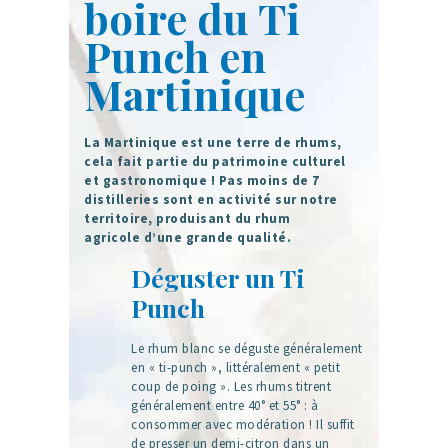
boire du Ti
Punch en
Martinique
La Martinique est une terre de rhums,
cela fait partie du patrimoine culturel
et gastronomique ! Pas moins de 7
distilleries sont en activité sur notre
territoire, produisant du rhum
agricole d’une grande qualité.
Déguster un Ti
Punch
Le rhum blanc se déguste généralement
en « ti-punch », littéralement « petit
coup de poing ». Les rhums titrent
généralement entre 40° et 55° : à
consommer avec modération ! Il suffit
de presser un demi-citron dans un