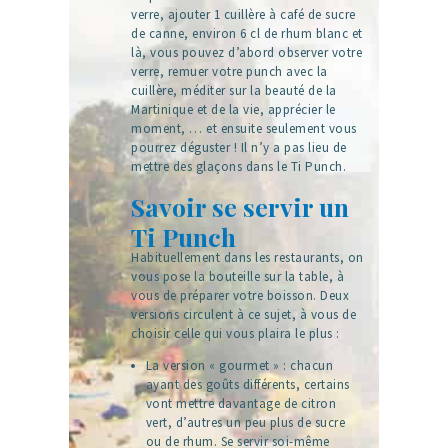
verre, ajouter 1 cuillère à café de sucre
de canne, environ 6 cl de rhum blanc et
là, vous pouvez d’abord observer votre
verre, remuer votre punch avec la
cuillère, méditer sur la beauté de la
Martinique et de la vie, apprécier le
moment, … et ensuite seulement vous
pourrez déguster ! Il n’y a pas lieu de
mettre des glaçons dans le Ti Punch.
Savoir se servir un
Ti Punch
Habituellement dans les restaurants, on
vous pose la bouteille sur la table, à
vous de préparer votre boisson. Deux
versions circulent à ce sujet, à vous de
choisir celle qui vous plaira le plus :
La version « gourmet » : chacun
ayant des goûts différents, certains
vont mettre davantage de citron
vert, d’autres un peu plus de sucre
ou de rhum. Se servir soi-même