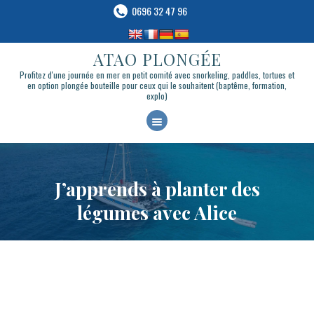
0696 32 47 96
ATAO PLONGÉE
ATAO PLONGÉE
Profitez d'une journée en mer en petit comité avec snorkeling, paddles, tortues et en
option plongée bouteille pour ceux qui le souhaitent (baptême, formation, explo)
Profitez d'une journée en mer en petit comité avec snorkeling, paddles, tortues et
en option plongée bouteille pour ceux qui le souhaitent (baptême, formation,
explo)
A
C
CATAMARAN TORTUES
C
PLONGÉE & APNÉE
U
BATEAU-LOGEMENT
J’apprends à planter des
E
BLOG
légumes avec Alice
I
CONTACT & RÉSERVATION
L
LIVRE BLUE