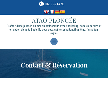
0696 32 47 96
ATAO PLONGÉE
ATAO PLONGÉE
Profitez d'une journée en mer en petit comité avec snorkeling, paddles, tortues et en
option plongée bouteille pour ceux qui le souhaitent (baptême, formation, explo)
Profitez d'une journée en mer en petit comité avec snorkeling, paddles, tortues et
en option plongée bouteille pour ceux qui le souhaitent (baptême, formation,
explo)
A
C
CATAMARAN TORTUES
C
PLONGÉE & APNÉE
U
BATEAU-LOGEMENT
Contact & Réservation
E
BLOG
I
CONTACT & RÉSERVATION
L
LIVRE BLUE